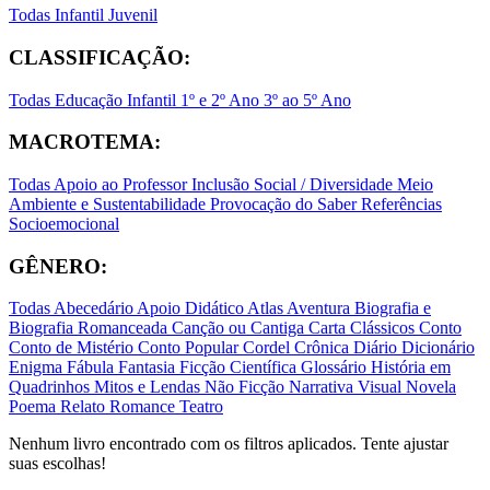
Todas
Infantil
Juvenil
CLASSIFICAÇÃO:
Todas
Educação Infantil
1º e 2º Ano
3º ao 5º Ano
MACROTEMA:
Todas
Apoio ao Professor
Inclusão Social / Diversidade
Meio
Ambiente e Sustentabilidade
Provocação do Saber
Referências
Socioemocional
GÊNERO:
Todas
Abecedário
Apoio Didático
Atlas
Aventura
Biografia e
Biografia Romanceada
Canção ou Cantiga
Carta
Clássicos
Conto
Conto de Mistério
Conto Popular
Cordel
Crônica
Diário
Dicionário
Enigma
Fábula
Fantasia
Ficção Científica
Glossário
História em
Quadrinhos
Mitos e Lendas
Não Ficção
Narrativa Visual
Novela
Poema
Relato
Romance
Teatro
Nenhum livro encontrado com os filtros aplicados. Tente ajustar
suas escolhas!