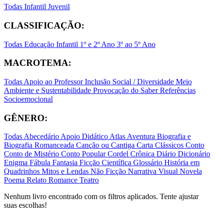
Todas
Infantil
Juvenil
CLASSIFICAÇÃO:
Todas
Educação Infantil
1º e 2º Ano
3º ao 5º Ano
MACROTEMA:
Todas
Apoio ao Professor
Inclusão Social / Diversidade
Meio
Ambiente e Sustentabilidade
Provocação do Saber
Referências
Socioemocional
GÊNERO:
Todas
Abecedário
Apoio Didático
Atlas
Aventura
Biografia e
Biografia Romanceada
Canção ou Cantiga
Carta
Clássicos
Conto
Conto de Mistério
Conto Popular
Cordel
Crônica
Diário
Dicionário
Enigma
Fábula
Fantasia
Ficção Científica
Glossário
História em
Quadrinhos
Mitos e Lendas
Não Ficção
Narrativa Visual
Novela
Poema
Relato
Romance
Teatro
Nenhum livro encontrado com os filtros aplicados. Tente ajustar
suas escolhas!