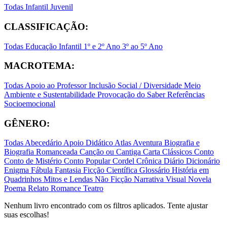
Todas
Infantil
Juvenil
CLASSIFICAÇÃO:
Todas
Educação Infantil
1º e 2º Ano
3º ao 5º Ano
MACROTEMA:
Todas
Apoio ao Professor
Inclusão Social / Diversidade
Meio
Ambiente e Sustentabilidade
Provocação do Saber
Referências
Socioemocional
GÊNERO:
Todas
Abecedário
Apoio Didático
Atlas
Aventura
Biografia e
Biografia Romanceada
Canção ou Cantiga
Carta
Clássicos
Conto
Conto de Mistério
Conto Popular
Cordel
Crônica
Diário
Dicionário
Enigma
Fábula
Fantasia
Ficção Científica
Glossário
História em
Quadrinhos
Mitos e Lendas
Não Ficção
Narrativa Visual
Novela
Poema
Relato
Romance
Teatro
Nenhum livro encontrado com os filtros aplicados. Tente ajustar
suas escolhas!