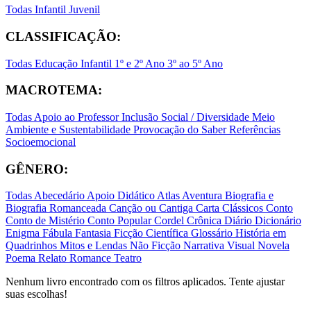
Todas
Infantil
Juvenil
CLASSIFICAÇÃO:
Todas
Educação Infantil
1º e 2º Ano
3º ao 5º Ano
MACROTEMA:
Todas
Apoio ao Professor
Inclusão Social / Diversidade
Meio
Ambiente e Sustentabilidade
Provocação do Saber
Referências
Socioemocional
GÊNERO:
Todas
Abecedário
Apoio Didático
Atlas
Aventura
Biografia e
Biografia Romanceada
Canção ou Cantiga
Carta
Clássicos
Conto
Conto de Mistério
Conto Popular
Cordel
Crônica
Diário
Dicionário
Enigma
Fábula
Fantasia
Ficção Científica
Glossário
História em
Quadrinhos
Mitos e Lendas
Não Ficção
Narrativa Visual
Novela
Poema
Relato
Romance
Teatro
Nenhum livro encontrado com os filtros aplicados. Tente ajustar
suas escolhas!