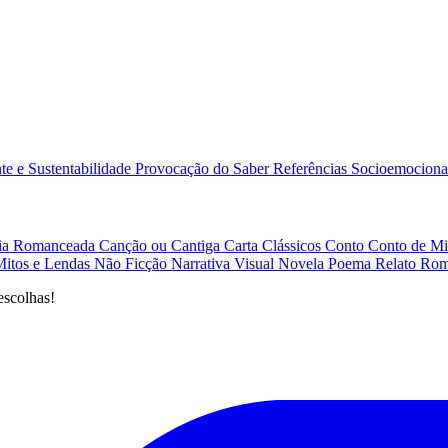
e e Sustentabilidade
Provocação do Saber
Referências
Socioemociona
afia Romanceada
Canção ou Cantiga
Carta
Clássicos
Conto
Conto de Mi
Mitos e Lendas
Não Ficção
Narrativa Visual
Novela
Poema
Relato
Rom
escolhas!