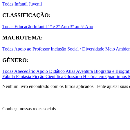
Todas
Infantil
Juvenil
CLASSIFICAÇÃO:
Todas
Educação Infantil
1º e 2º Ano
3º ao 5º Ano
MACROTEMA:
Todas
Apoio ao Professor
Inclusão Social / Diversidade
Meio Ambient
GÊNERO:
Todas
Abecedário
Apoio Didático
Atlas
Aventura
Biografia e Biogr
Fábula
Fantasia
Ficção Científica
Glossário
História em Quadrinhos
Nenhum livro encontrado com os filtros aplicados. Tente ajustar suas 
Conheça nossas redes sociais