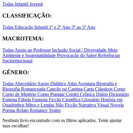
Todas
Infantil
Juvenil
CLASSIFICAÇÃO:
Todas
Educação Infantil
1º e 2º Ano
3º ao 5º Ano
MACROTEMA:
Todas
Apoio ao Professor
Inclusão Social / Diversidade
Meio
Ambiente e Sustentabilidade
Provocação do Saber
Referências
Socioemocional
GÊNERO:
Todas
Abecedário
Apoio Didático
Atlas
Aventura
Biografia e
Biografia Romanceada
Canção ou Cantiga
Carta
Clássicos
Conto
Conto de Mistério
Conto Popular
Cordel
Crônica
Diário
Dicionário
Enigma
Fábula
Fantasia
Ficção Científica
Glossário
História em
Quadrinhos
Mitos e Lendas
Não Ficção
Narrativa Visual
Novela
Poema
Relato
Romance
Teatro
Nenhum livro encontrado com os filtros aplicados. Tente ajustar
suas escolhas!