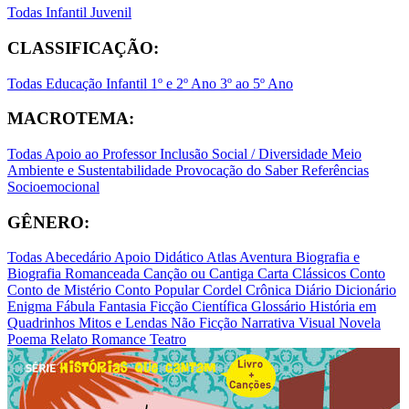
Todas
Infantil
Juvenil
CLASSIFICAÇÃO:
Todas
Educação Infantil
1º e 2º Ano
3º ao 5º Ano
MACROTEMA:
Todas
Apoio ao Professor
Inclusão Social / Diversidade
Meio
Ambiente e Sustentabilidade
Provocação do Saber
Referências
Socioemocional
GÊNERO:
Todas
Abecedário
Apoio Didático
Atlas
Aventura
Biografia e
Biografia Romanceada
Canção ou Cantiga
Carta
Clássicos
Conto
Conto de Mistério
Conto Popular
Cordel
Crônica
Diário
Dicionário
Enigma
Fábula
Fantasia
Ficção Científica
Glossário
História em
Quadrinhos
Mitos e Lendas
Não Ficção
Narrativa Visual
Novela
Poema
Relato
Romance
Teatro