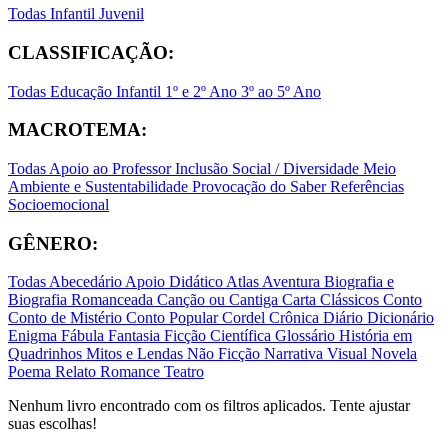
Todas
Infantil
Juvenil
CLASSIFICAÇÃO:
Todas
Educação Infantil
1º e 2º Ano
3º ao 5º Ano
MACROTEMA:
Todas
Apoio ao Professor
Inclusão Social / Diversidade
Meio
Ambiente e Sustentabilidade
Provocação do Saber
Referências
Socioemocional
GÊNERO:
Todas
Abecedário
Apoio Didático
Atlas
Aventura
Biografia e
Biografia Romanceada
Canção ou Cantiga
Carta
Clássicos
Conto
Conto de Mistério
Conto Popular
Cordel
Crônica
Diário
Dicionário
Enigma
Fábula
Fantasia
Ficção Científica
Glossário
História em
Quadrinhos
Mitos e Lendas
Não Ficção
Narrativa Visual
Novela
Poema
Relato
Romance
Teatro
Nenhum livro encontrado com os filtros aplicados. Tente ajustar
suas escolhas!