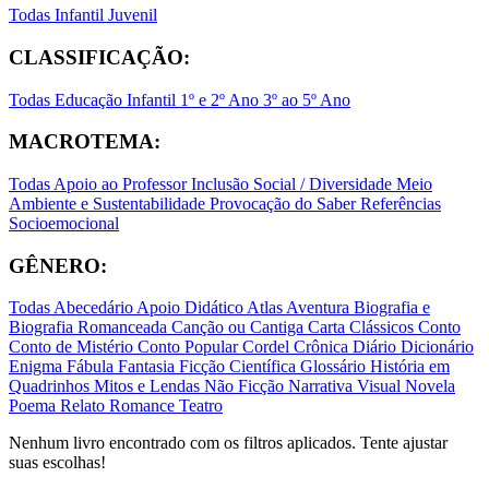
Todas
Infantil
Juvenil
CLASSIFICAÇÃO:
Todas
Educação Infantil
1º e 2º Ano
3º ao 5º Ano
MACROTEMA:
Todas
Apoio ao Professor
Inclusão Social / Diversidade
Meio
Ambiente e Sustentabilidade
Provocação do Saber
Referências
Socioemocional
GÊNERO:
Todas
Abecedário
Apoio Didático
Atlas
Aventura
Biografia e
Biografia Romanceada
Canção ou Cantiga
Carta
Clássicos
Conto
Conto de Mistério
Conto Popular
Cordel
Crônica
Diário
Dicionário
Enigma
Fábula
Fantasia
Ficção Científica
Glossário
História em
Quadrinhos
Mitos e Lendas
Não Ficção
Narrativa Visual
Novela
Poema
Relato
Romance
Teatro
Nenhum livro encontrado com os filtros aplicados. Tente ajustar
suas escolhas!