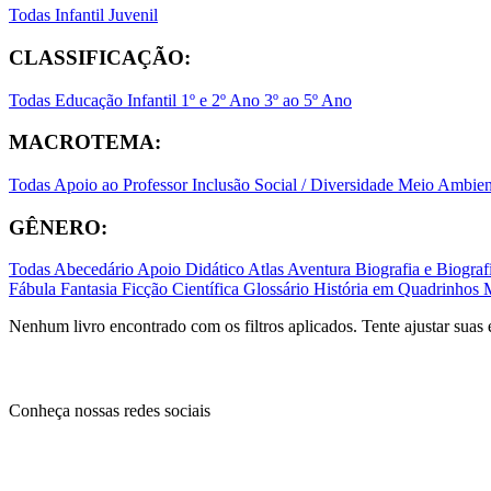
Todas
Infantil
Juvenil
CLASSIFICAÇÃO:
Todas
Educação Infantil
1º e 2º Ano
3º ao 5º Ano
MACROTEMA:
Todas
Apoio ao Professor
Inclusão Social / Diversidade
Meio Ambient
GÊNERO:
Todas
Abecedário
Apoio Didático
Atlas
Aventura
Biografia e Biogr
Fábula
Fantasia
Ficção Científica
Glossário
História em Quadrinhos
Nenhum livro encontrado com os filtros aplicados. Tente ajustar suas 
Conheça nossas redes sociais