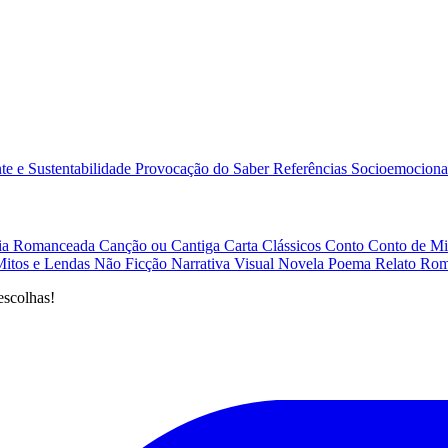
e e Sustentabilidade
Provocação do Saber
Referências
Socioemociona
afia Romanceada
Canção ou Cantiga
Carta
Clássicos
Conto
Conto de Mi
Mitos e Lendas
Não Ficção
Narrativa Visual
Novela
Poema
Relato
Rom
escolhas!