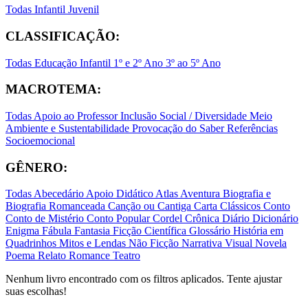
Todas
Infantil
Juvenil
CLASSIFICAÇÃO:
Todas
Educação Infantil
1º e 2º Ano
3º ao 5º Ano
MACROTEMA:
Todas
Apoio ao Professor
Inclusão Social / Diversidade
Meio
Ambiente e Sustentabilidade
Provocação do Saber
Referências
Socioemocional
GÊNERO:
Todas
Abecedário
Apoio Didático
Atlas
Aventura
Biografia e
Biografia Romanceada
Canção ou Cantiga
Carta
Clássicos
Conto
Conto de Mistério
Conto Popular
Cordel
Crônica
Diário
Dicionário
Enigma
Fábula
Fantasia
Ficção Científica
Glossário
História em
Quadrinhos
Mitos e Lendas
Não Ficção
Narrativa Visual
Novela
Poema
Relato
Romance
Teatro
Nenhum livro encontrado com os filtros aplicados. Tente ajustar
suas escolhas!