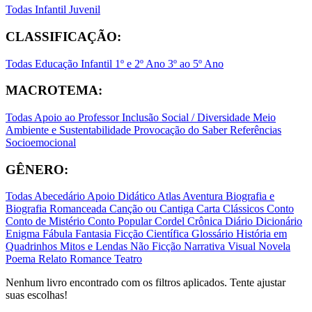
Todas
Infantil
Juvenil
CLASSIFICAÇÃO:
Todas
Educação Infantil
1º e 2º Ano
3º ao 5º Ano
MACROTEMA:
Todas
Apoio ao Professor
Inclusão Social / Diversidade
Meio
Ambiente e Sustentabilidade
Provocação do Saber
Referências
Socioemocional
GÊNERO:
Todas
Abecedário
Apoio Didático
Atlas
Aventura
Biografia e
Biografia Romanceada
Canção ou Cantiga
Carta
Clássicos
Conto
Conto de Mistério
Conto Popular
Cordel
Crônica
Diário
Dicionário
Enigma
Fábula
Fantasia
Ficção Científica
Glossário
História em
Quadrinhos
Mitos e Lendas
Não Ficção
Narrativa Visual
Novela
Poema
Relato
Romance
Teatro
Nenhum livro encontrado com os filtros aplicados. Tente ajustar
suas escolhas!