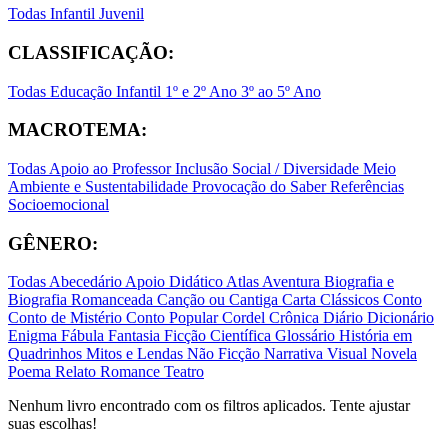
Todas
Infantil
Juvenil
CLASSIFICAÇÃO:
Todas
Educação Infantil
1º e 2º Ano
3º ao 5º Ano
MACROTEMA:
Todas
Apoio ao Professor
Inclusão Social / Diversidade
Meio
Ambiente e Sustentabilidade
Provocação do Saber
Referências
Socioemocional
GÊNERO:
Todas
Abecedário
Apoio Didático
Atlas
Aventura
Biografia e
Biografia Romanceada
Canção ou Cantiga
Carta
Clássicos
Conto
Conto de Mistério
Conto Popular
Cordel
Crônica
Diário
Dicionário
Enigma
Fábula
Fantasia
Ficção Científica
Glossário
História em
Quadrinhos
Mitos e Lendas
Não Ficção
Narrativa Visual
Novela
Poema
Relato
Romance
Teatro
Nenhum livro encontrado com os filtros aplicados. Tente ajustar
suas escolhas!