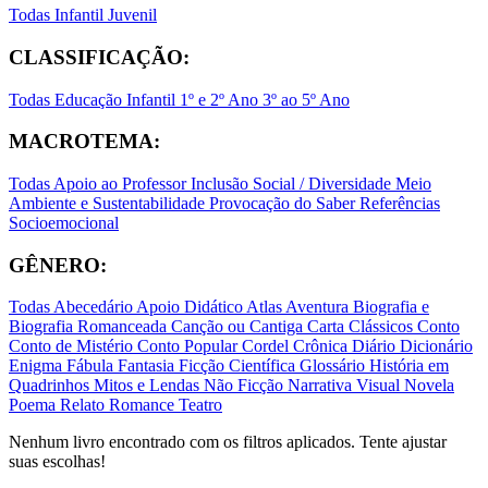
Todas
Infantil
Juvenil
CLASSIFICAÇÃO:
Todas
Educação Infantil
1º e 2º Ano
3º ao 5º Ano
MACROTEMA:
Todas
Apoio ao Professor
Inclusão Social / Diversidade
Meio
Ambiente e Sustentabilidade
Provocação do Saber
Referências
Socioemocional
GÊNERO:
Todas
Abecedário
Apoio Didático
Atlas
Aventura
Biografia e
Biografia Romanceada
Canção ou Cantiga
Carta
Clássicos
Conto
Conto de Mistério
Conto Popular
Cordel
Crônica
Diário
Dicionário
Enigma
Fábula
Fantasia
Ficção Científica
Glossário
História em
Quadrinhos
Mitos e Lendas
Não Ficção
Narrativa Visual
Novela
Poema
Relato
Romance
Teatro
Nenhum livro encontrado com os filtros aplicados. Tente ajustar
suas escolhas!