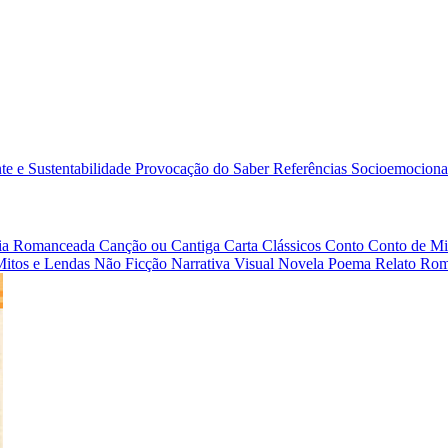
e e Sustentabilidade
Provocação do Saber
Referências
Socioemociona
afia Romanceada
Canção ou Cantiga
Carta
Clássicos
Conto
Conto de Mi
Mitos e Lendas
Não Ficção
Narrativa Visual
Novela
Poema
Relato
Rom