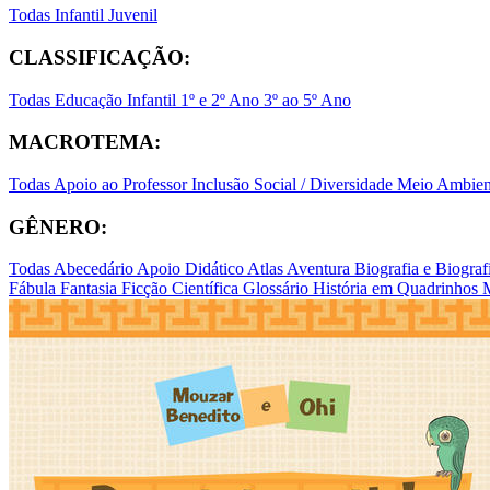
Todas
Infantil
Juvenil
CLASSIFICAÇÃO:
Todas
Educação Infantil
1º e 2º Ano
3º ao 5º Ano
MACROTEMA:
Todas
Apoio ao Professor
Inclusão Social / Diversidade
Meio Ambient
GÊNERO:
Todas
Abecedário
Apoio Didático
Atlas
Aventura
Biografia e Biogr
Fábula
Fantasia
Ficção Científica
Glossário
História em Quadrinhos