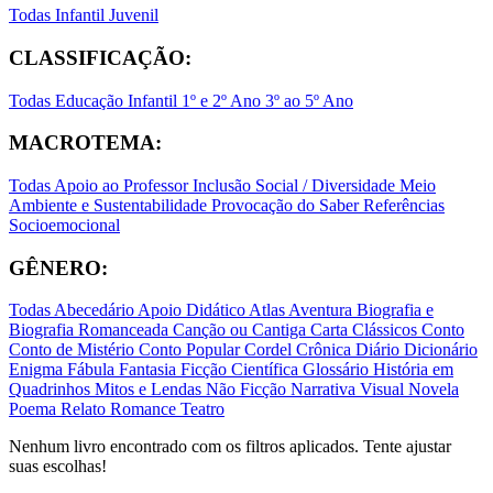
Todas
Infantil
Juvenil
CLASSIFICAÇÃO:
Todas
Educação Infantil
1º e 2º Ano
3º ao 5º Ano
MACROTEMA:
Todas
Apoio ao Professor
Inclusão Social / Diversidade
Meio
Ambiente e Sustentabilidade
Provocação do Saber
Referências
Socioemocional
GÊNERO:
Todas
Abecedário
Apoio Didático
Atlas
Aventura
Biografia e
Biografia Romanceada
Canção ou Cantiga
Carta
Clássicos
Conto
Conto de Mistério
Conto Popular
Cordel
Crônica
Diário
Dicionário
Enigma
Fábula
Fantasia
Ficção Científica
Glossário
História em
Quadrinhos
Mitos e Lendas
Não Ficção
Narrativa Visual
Novela
Poema
Relato
Romance
Teatro
Nenhum livro encontrado com os filtros aplicados. Tente ajustar
suas escolhas!