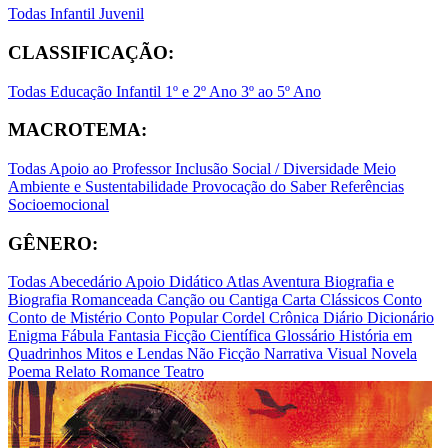
Todas
Infantil
Juvenil
CLASSIFICAÇÃO:
Todas
Educação Infantil
1º e 2º Ano
3º ao 5º Ano
MACROTEMA:
Todas
Apoio ao Professor
Inclusão Social / Diversidade
Meio
Ambiente e Sustentabilidade
Provocação do Saber
Referências
Socioemocional
GÊNERO:
Todas
Abecedário
Apoio Didático
Atlas
Aventura
Biografia e
Biografia Romanceada
Canção ou Cantiga
Carta
Clássicos
Conto
Conto de Mistério
Conto Popular
Cordel
Crônica
Diário
Dicionário
Enigma
Fábula
Fantasia
Ficção Científica
Glossário
História em
Quadrinhos
Mitos e Lendas
Não Ficção
Narrativa Visual
Novela
Poema
Relato
Romance
Teatro