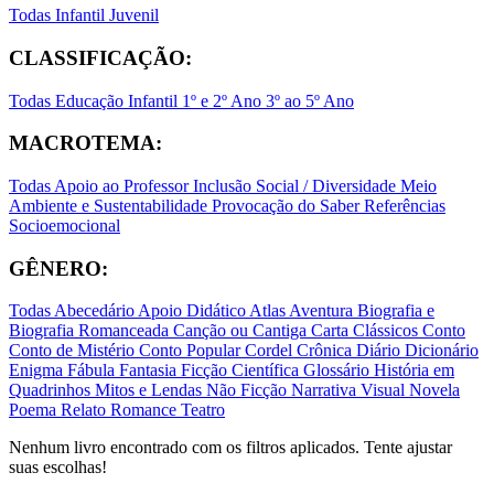
Todas
Infantil
Juvenil
CLASSIFICAÇÃO:
Todas
Educação Infantil
1º e 2º Ano
3º ao 5º Ano
MACROTEMA:
Todas
Apoio ao Professor
Inclusão Social / Diversidade
Meio
Ambiente e Sustentabilidade
Provocação do Saber
Referências
Socioemocional
GÊNERO:
Todas
Abecedário
Apoio Didático
Atlas
Aventura
Biografia e
Biografia Romanceada
Canção ou Cantiga
Carta
Clássicos
Conto
Conto de Mistério
Conto Popular
Cordel
Crônica
Diário
Dicionário
Enigma
Fábula
Fantasia
Ficção Científica
Glossário
História em
Quadrinhos
Mitos e Lendas
Não Ficção
Narrativa Visual
Novela
Poema
Relato
Romance
Teatro
Nenhum livro encontrado com os filtros aplicados. Tente ajustar
suas escolhas!