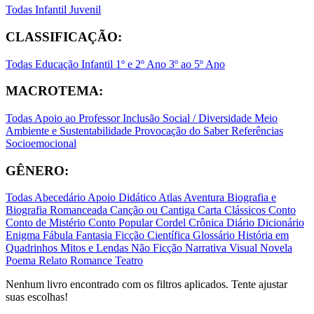
Todas
Infantil
Juvenil
CLASSIFICAÇÃO:
Todas
Educação Infantil
1º e 2º Ano
3º ao 5º Ano
MACROTEMA:
Todas
Apoio ao Professor
Inclusão Social / Diversidade
Meio
Ambiente e Sustentabilidade
Provocação do Saber
Referências
Socioemocional
GÊNERO:
Todas
Abecedário
Apoio Didático
Atlas
Aventura
Biografia e
Biografia Romanceada
Canção ou Cantiga
Carta
Clássicos
Conto
Conto de Mistério
Conto Popular
Cordel
Crônica
Diário
Dicionário
Enigma
Fábula
Fantasia
Ficção Científica
Glossário
História em
Quadrinhos
Mitos e Lendas
Não Ficção
Narrativa Visual
Novela
Poema
Relato
Romance
Teatro
Nenhum livro encontrado com os filtros aplicados. Tente ajustar
suas escolhas!