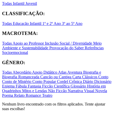
Todas
Infantil
Juvenil
CLASSIFICAÇÃO:
Todas
Educação Infantil
1º e 2º Ano
3º ao 5º Ano
MACROTEMA:
Todas
Apoio ao Professor
Inclusão Social / Diversidade
Meio
Ambiente e Sustentabilidade
Provocação do Saber
Referências
Socioemocional
GÊNERO:
Todas
Abecedário
Apoio Didático
Atlas
Aventura
Biografia e
Biografia Romanceada
Canção ou Cantiga
Carta
Clássicos
Conto
Conto de Mistério
Conto Popular
Cordel
Crônica
Diário
Dicionário
Enigma
Fábula
Fantasia
Ficção Científica
Glossário
História em
Quadrinhos
Mitos e Lendas
Não Ficção
Narrativa Visual
Novela
Poema
Relato
Romance
Teatro
Nenhum livro encontrado com os filtros aplicados. Tente ajustar
suas escolhas!