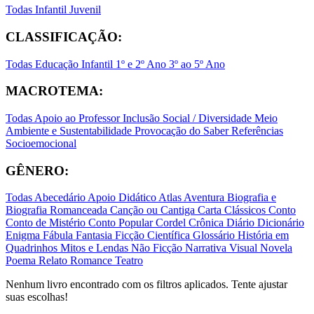
Todas
Infantil
Juvenil
CLASSIFICAÇÃO:
Todas
Educação Infantil
1º e 2º Ano
3º ao 5º Ano
MACROTEMA:
Todas
Apoio ao Professor
Inclusão Social / Diversidade
Meio
Ambiente e Sustentabilidade
Provocação do Saber
Referências
Socioemocional
GÊNERO:
Todas
Abecedário
Apoio Didático
Atlas
Aventura
Biografia e
Biografia Romanceada
Canção ou Cantiga
Carta
Clássicos
Conto
Conto de Mistério
Conto Popular
Cordel
Crônica
Diário
Dicionário
Enigma
Fábula
Fantasia
Ficção Científica
Glossário
História em
Quadrinhos
Mitos e Lendas
Não Ficção
Narrativa Visual
Novela
Poema
Relato
Romance
Teatro
Nenhum livro encontrado com os filtros aplicados. Tente ajustar
suas escolhas!