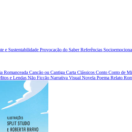
e e Sustentabilidade
Provocação do Saber
Referências
Socioemociona
afia Romanceada
Canção ou Cantiga
Carta
Clássicos
Conto
Conto de Mi
Mitos e Lendas
Não Ficção
Narrativa Visual
Novela
Poema
Relato
Rom