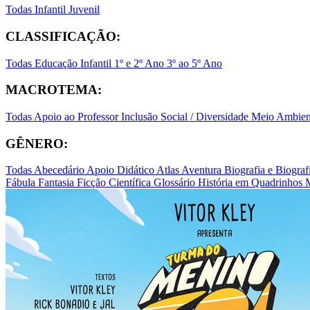
Todas
Infantil
Juvenil
CLASSIFICAÇÃO:
Todas
Educação Infantil
1º e 2º Ano
3º ao 5º Ano
MACROTEMA:
Todas
Apoio ao Professor
Inclusão Social / Diversidade
Meio Ambient
GÊNERO:
Todas
Abecedário
Apoio Didático
Atlas
Aventura
Biografia e Biogr
Fábula
Fantasia
Ficção Científica
Glossário
História em Quadrinhos