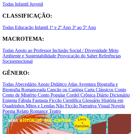
Todas
Infantil
Juvenil
CLASSIFICAÇÃO:
Todas
Educação Infantil
1º e 2º Ano
3º ao 5º Ano
MACROTEMA:
Todas
Apoio ao Professor
Inclusão Social / Diversidade
Meio
Ambiente e Sustentabilidade
Provocação do Saber
Referências
Socioemocional
GÊNERO:
Todas
Abecedário
Apoio Didático
Atlas
Aventura
Biografia e
Biografia Romanceada
Canção ou Cantiga
Carta
Clássicos
Conto
Conto de Mistério
Conto Popular
Cordel
Crônica
Diário
Dicionário
Enigma
Fábula
Fantasia
Ficção Científica
Glossário
História em
Quadrinhos
Mitos e Lendas
Não Ficção
Narrativa Visual
Novela
Poema
Relato
Romance
Teatro