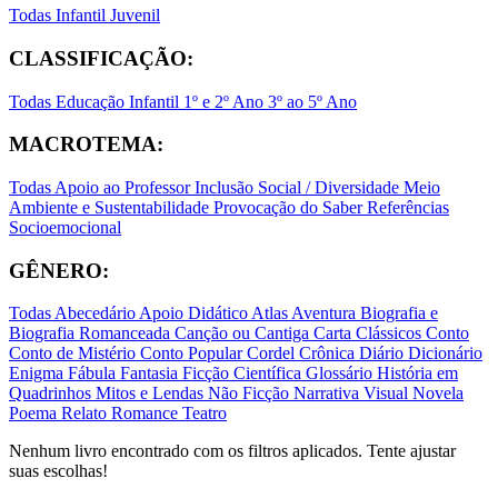
Todas
Infantil
Juvenil
CLASSIFICAÇÃO:
Todas
Educação Infantil
1º e 2º Ano
3º ao 5º Ano
MACROTEMA:
Todas
Apoio ao Professor
Inclusão Social / Diversidade
Meio
Ambiente e Sustentabilidade
Provocação do Saber
Referências
Socioemocional
GÊNERO:
Todas
Abecedário
Apoio Didático
Atlas
Aventura
Biografia e
Biografia Romanceada
Canção ou Cantiga
Carta
Clássicos
Conto
Conto de Mistério
Conto Popular
Cordel
Crônica
Diário
Dicionário
Enigma
Fábula
Fantasia
Ficção Científica
Glossário
História em
Quadrinhos
Mitos e Lendas
Não Ficção
Narrativa Visual
Novela
Poema
Relato
Romance
Teatro
Nenhum livro encontrado com os filtros aplicados. Tente ajustar
suas escolhas!