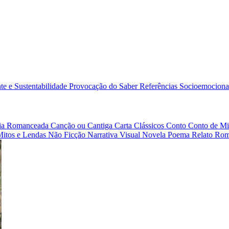
e e Sustentabilidade
Provocação do Saber
Referências
Socioemociona
afia Romanceada
Canção ou Cantiga
Carta
Clássicos
Conto
Conto de Mi
Mitos e Lendas
Não Ficção
Narrativa Visual
Novela
Poema
Relato
Rom