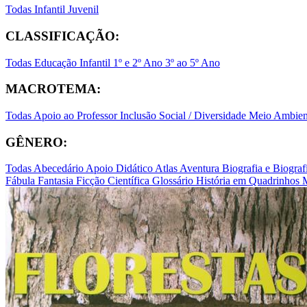
Todas
Infantil
Juvenil
CLASSIFICAÇÃO:
Todas
Educação Infantil
1º e 2º Ano
3º ao 5º Ano
MACROTEMA:
Todas
Apoio ao Professor
Inclusão Social / Diversidade
Meio Ambient
GÊNERO:
Todas
Abecedário
Apoio Didático
Atlas
Aventura
Biografia e Biogr
Fábula
Fantasia
Ficção Científica
Glossário
História em Quadrinhos