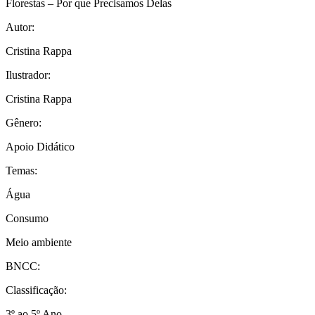
Florestas – Por que Precisamos Delas
Autor:
Cristina Rappa
Ilustrador:
Cristina Rappa
Gênero:
Apoio Didático
Temas:
Água
Consumo
Meio ambiente
BNCC:
Classificação:
3º ao 5º Ano