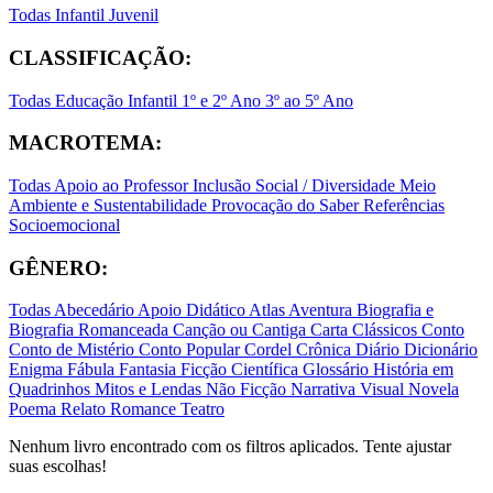
Todas
Infantil
Juvenil
CLASSIFICAÇÃO:
Todas
Educação Infantil
1º e 2º Ano
3º ao 5º Ano
MACROTEMA:
Todas
Apoio ao Professor
Inclusão Social / Diversidade
Meio
Ambiente e Sustentabilidade
Provocação do Saber
Referências
Socioemocional
GÊNERO:
Todas
Abecedário
Apoio Didático
Atlas
Aventura
Biografia e
Biografia Romanceada
Canção ou Cantiga
Carta
Clássicos
Conto
Conto de Mistério
Conto Popular
Cordel
Crônica
Diário
Dicionário
Enigma
Fábula
Fantasia
Ficção Científica
Glossário
História em
Quadrinhos
Mitos e Lendas
Não Ficção
Narrativa Visual
Novela
Poema
Relato
Romance
Teatro
Nenhum livro encontrado com os filtros aplicados. Tente ajustar
suas escolhas!