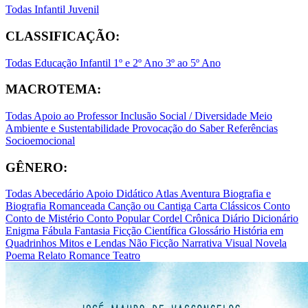
Todas
Infantil
Juvenil
CLASSIFICAÇÃO:
Todas
Educação Infantil
1º e 2º Ano
3º ao 5º Ano
MACROTEMA:
Todas
Apoio ao Professor
Inclusão Social / Diversidade
Meio
Ambiente e Sustentabilidade
Provocação do Saber
Referências
Socioemocional
GÊNERO:
Todas
Abecedário
Apoio Didático
Atlas
Aventura
Biografia e
Biografia Romanceada
Canção ou Cantiga
Carta
Clássicos
Conto
Conto de Mistério
Conto Popular
Cordel
Crônica
Diário
Dicionário
Enigma
Fábula
Fantasia
Ficção Científica
Glossário
História em
Quadrinhos
Mitos e Lendas
Não Ficção
Narrativa Visual
Novela
Poema
Relato
Romance
Teatro