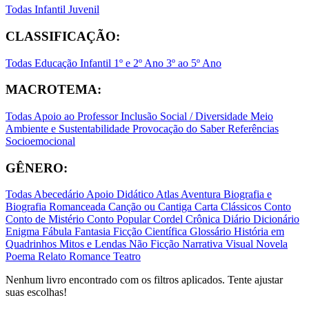
Todas
Infantil
Juvenil
CLASSIFICAÇÃO:
Todas
Educação Infantil
1º e 2º Ano
3º ao 5º Ano
MACROTEMA:
Todas
Apoio ao Professor
Inclusão Social / Diversidade
Meio
Ambiente e Sustentabilidade
Provocação do Saber
Referências
Socioemocional
GÊNERO:
Todas
Abecedário
Apoio Didático
Atlas
Aventura
Biografia e
Biografia Romanceada
Canção ou Cantiga
Carta
Clássicos
Conto
Conto de Mistério
Conto Popular
Cordel
Crônica
Diário
Dicionário
Enigma
Fábula
Fantasia
Ficção Científica
Glossário
História em
Quadrinhos
Mitos e Lendas
Não Ficção
Narrativa Visual
Novela
Poema
Relato
Romance
Teatro
Nenhum livro encontrado com os filtros aplicados. Tente ajustar
suas escolhas!