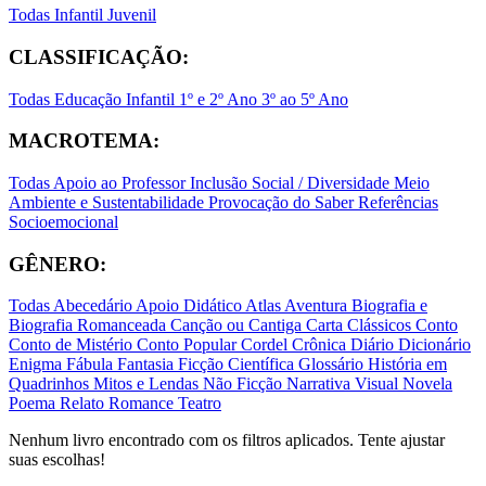
Todas
Infantil
Juvenil
CLASSIFICAÇÃO:
Todas
Educação Infantil
1º e 2º Ano
3º ao 5º Ano
MACROTEMA:
Todas
Apoio ao Professor
Inclusão Social / Diversidade
Meio
Ambiente e Sustentabilidade
Provocação do Saber
Referências
Socioemocional
GÊNERO:
Todas
Abecedário
Apoio Didático
Atlas
Aventura
Biografia e
Biografia Romanceada
Canção ou Cantiga
Carta
Clássicos
Conto
Conto de Mistério
Conto Popular
Cordel
Crônica
Diário
Dicionário
Enigma
Fábula
Fantasia
Ficção Científica
Glossário
História em
Quadrinhos
Mitos e Lendas
Não Ficção
Narrativa Visual
Novela
Poema
Relato
Romance
Teatro
Nenhum livro encontrado com os filtros aplicados. Tente ajustar
suas escolhas!