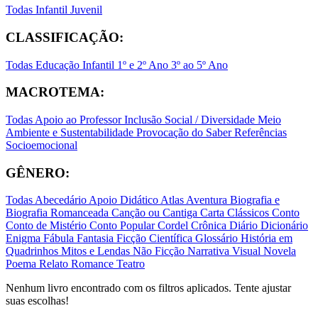
Todas
Infantil
Juvenil
CLASSIFICAÇÃO:
Todas
Educação Infantil
1º e 2º Ano
3º ao 5º Ano
MACROTEMA:
Todas
Apoio ao Professor
Inclusão Social / Diversidade
Meio
Ambiente e Sustentabilidade
Provocação do Saber
Referências
Socioemocional
GÊNERO:
Todas
Abecedário
Apoio Didático
Atlas
Aventura
Biografia e
Biografia Romanceada
Canção ou Cantiga
Carta
Clássicos
Conto
Conto de Mistério
Conto Popular
Cordel
Crônica
Diário
Dicionário
Enigma
Fábula
Fantasia
Ficção Científica
Glossário
História em
Quadrinhos
Mitos e Lendas
Não Ficção
Narrativa Visual
Novela
Poema
Relato
Romance
Teatro
Nenhum livro encontrado com os filtros aplicados. Tente ajustar
suas escolhas!