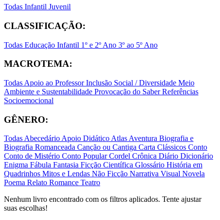
Todas
Infantil
Juvenil
CLASSIFICAÇÃO:
Todas
Educação Infantil
1º e 2º Ano
3º ao 5º Ano
MACROTEMA:
Todas
Apoio ao Professor
Inclusão Social / Diversidade
Meio
Ambiente e Sustentabilidade
Provocação do Saber
Referências
Socioemocional
GÊNERO:
Todas
Abecedário
Apoio Didático
Atlas
Aventura
Biografia e
Biografia Romanceada
Canção ou Cantiga
Carta
Clássicos
Conto
Conto de Mistério
Conto Popular
Cordel
Crônica
Diário
Dicionário
Enigma
Fábula
Fantasia
Ficção Científica
Glossário
História em
Quadrinhos
Mitos e Lendas
Não Ficção
Narrativa Visual
Novela
Poema
Relato
Romance
Teatro
Nenhum livro encontrado com os filtros aplicados. Tente ajustar
suas escolhas!