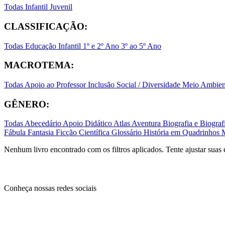
Todas
Infantil
Juvenil
CLASSIFICAÇÃO:
Todas
Educação Infantil
1º e 2º Ano
3º ao 5º Ano
MACROTEMA:
Todas
Apoio ao Professor
Inclusão Social / Diversidade
Meio Ambient
GÊNERO:
Todas
Abecedário
Apoio Didático
Atlas
Aventura
Biografia e Biogr
Fábula
Fantasia
Ficção Científica
Glossário
História em Quadrinhos
Nenhum livro encontrado com os filtros aplicados. Tente ajustar suas 
Conheça nossas redes sociais