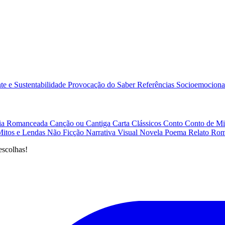
e e Sustentabilidade
Provocação do Saber
Referências
Socioemociona
afia Romanceada
Canção ou Cantiga
Carta
Clássicos
Conto
Conto de Mi
Mitos e Lendas
Não Ficção
Narrativa Visual
Novela
Poema
Relato
Rom
escolhas!