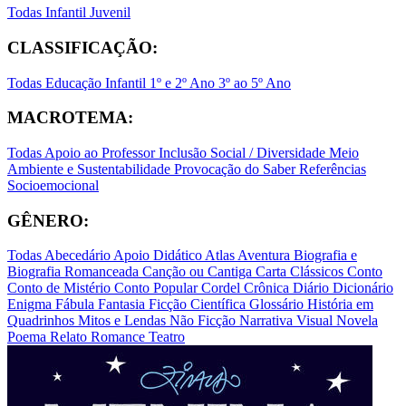
Todas
Infantil
Juvenil
CLASSIFICAÇÃO:
Todas
Educação Infantil
1º e 2º Ano
3º ao 5º Ano
MACROTEMA:
Todas
Apoio ao Professor
Inclusão Social / Diversidade
Meio
Ambiente e Sustentabilidade
Provocação do Saber
Referências
Socioemocional
GÊNERO:
Todas
Abecedário
Apoio Didático
Atlas
Aventura
Biografia e
Biografia Romanceada
Canção ou Cantiga
Carta
Clássicos
Conto
Conto de Mistério
Conto Popular
Cordel
Crônica
Diário
Dicionário
Enigma
Fábula
Fantasia
Ficção Científica
Glossário
História em
Quadrinhos
Mitos e Lendas
Não Ficção
Narrativa Visual
Novela
Poema
Relato
Romance
Teatro