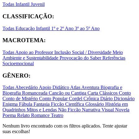
Todas
Infantil
Juvenil
CLASSIFICAÇÃO:
Todas
Educação Infantil
1º e 2º Ano
3º ao 5º Ano
MACROTEMA:
Todas
Apoio ao Professor
Inclusão Social / Diversidade
Meio
Ambiente e Sustentabilidade
Provocação do Saber
Referências
Socioemocional
GÊNERO:
Todas
Abecedário
Apoio Didático
Atlas
Aventura
Biografia e
Biografia Romanceada
Canção ou Cantiga
Carta
Clássicos
Conto
Conto de Mistério
Conto Popular
Cordel
Crônica
Diário
Dicionário
Enigma
Fábula
Fantasia
Ficção Científica
Glossário
História em
Quadrinhos
Mitos e Lendas
Não Ficção
Narrativa Visual
Novela
Poema
Relato
Romance
Teatro
Nenhum livro encontrado com os filtros aplicados. Tente ajustar
suas escolhas!