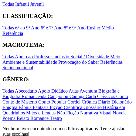
Todas
Infantil
Juvenil
CLASSIFICAÇÃO:
Todas
6º ao 9º Ano
6º e 7º Ano
8º e 9º Ano
Ensino Médio
Referência
MACROTEMA:
Todas
Apoio ao Professor
Inclusão Social / Diversidade
Meio
Ambiente e Sustentabilidade
Provocação do Saber
Referências
Socioemocional
GÊNERO:
Todas
Abecedário
Apoio Didático
Atlas
Aventura
Biografia e
Biografia Romanceada
Canção ou Cantiga
Carta
Clássicos
Conto
Conto de Mistério
Conto Popular
Cordel
Crônica
Diário
Dicionário
Enigma
Fábula
Fantasia
Ficção Científica
Glossário
História em
Quadrinhos
Mitos e Lendas
Não Ficção
Narrativa Visual
Novela
Poema
Relato
Romance
Teatro
Nenhum livro encontrado com os filtros aplicados. Tente ajustar
suas escolhas!