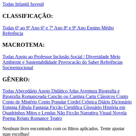
Todas
Infantil
Juvenil
CLASSIFICAÇÃO:
Todas
6º ao 9º Ano
6º e 7º Ano
8º e 9º Ano
Ensino Médio
Referência
MACROTEMA:
Todas
Apoio ao Professor
Inclusão Social / Diversidade
Meio
Ambiente e Sustentabilidade
Provocação do Saber
Referências
Socioemocional
GÊNERO:
Todas
Abecedário
Apoio Didático
Atlas
Aventura
Biografia e
Biografia Romanceada
Canção ou Cantiga
Carta
Clássicos
Conto
Conto de Mistério
Conto Popular
Cordel
Crônica
Diário
Dicionário
Enigma
Fábula
Fantasia
Ficção Científica
Glossário
História em
Quadrinhos
Mitos e Lendas
Não Ficção
Narrativa Visual
Novela
Poema
Relato
Romance
Teatro
Nenhum livro encontrado com os filtros aplicados. Tente ajustar
suas escolhas!