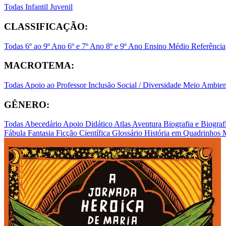
Todas
Infantil
Juvenil
CLASSIFICAÇÃO:
Todas
6º ao 9º Ano
6º e 7º Ano
8º e 9º Ano
Ensino Médio
Referência
MACROTEMA:
Todas
Apoio ao Professor
Inclusão Social / Diversidade
Meio Ambient
GÊNERO:
Todas
Abecedário
Apoio Didático
Atlas
Aventura
Biografia e Biogr
Fábula
Fantasia
Ficção Científica
Glossário
História em Quadrinhos