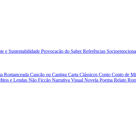
e e Sustentabilidade
Provocação do Saber
Referências
Socioemociona
afia Romanceada
Canção ou Cantiga
Carta
Clássicos
Conto
Conto de Mi
Mitos e Lendas
Não Ficção
Narrativa Visual
Novela
Poema
Relato
Rom