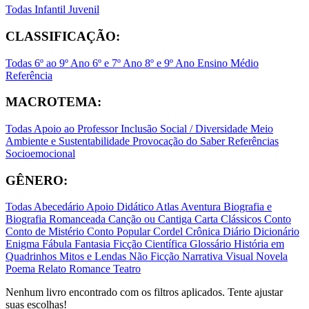
Todas
Infantil
Juvenil
CLASSIFICAÇÃO:
Todas
6º ao 9º Ano
6º e 7º Ano
8º e 9º Ano
Ensino Médio
Referência
MACROTEMA:
Todas
Apoio ao Professor
Inclusão Social / Diversidade
Meio
Ambiente e Sustentabilidade
Provocação do Saber
Referências
Socioemocional
GÊNERO:
Todas
Abecedário
Apoio Didático
Atlas
Aventura
Biografia e
Biografia Romanceada
Canção ou Cantiga
Carta
Clássicos
Conto
Conto de Mistério
Conto Popular
Cordel
Crônica
Diário
Dicionário
Enigma
Fábula
Fantasia
Ficção Científica
Glossário
História em
Quadrinhos
Mitos e Lendas
Não Ficção
Narrativa Visual
Novela
Poema
Relato
Romance
Teatro
Nenhum livro encontrado com os filtros aplicados. Tente ajustar
suas escolhas!