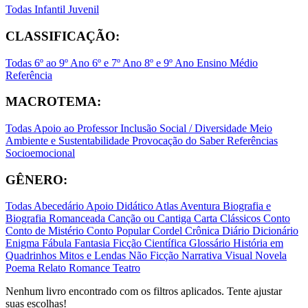
Todas
Infantil
Juvenil
CLASSIFICAÇÃO:
Todas
6º ao 9º Ano
6º e 7º Ano
8º e 9º Ano
Ensino Médio
Referência
MACROTEMA:
Todas
Apoio ao Professor
Inclusão Social / Diversidade
Meio
Ambiente e Sustentabilidade
Provocação do Saber
Referências
Socioemocional
GÊNERO:
Todas
Abecedário
Apoio Didático
Atlas
Aventura
Biografia e
Biografia Romanceada
Canção ou Cantiga
Carta
Clássicos
Conto
Conto de Mistério
Conto Popular
Cordel
Crônica
Diário
Dicionário
Enigma
Fábula
Fantasia
Ficção Científica
Glossário
História em
Quadrinhos
Mitos e Lendas
Não Ficção
Narrativa Visual
Novela
Poema
Relato
Romance
Teatro
Nenhum livro encontrado com os filtros aplicados. Tente ajustar
suas escolhas!