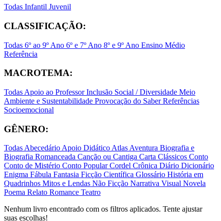
Todas
Infantil
Juvenil
CLASSIFICAÇÃO:
Todas
6º ao 9º Ano
6º e 7º Ano
8º e 9º Ano
Ensino Médio
Referência
MACROTEMA:
Todas
Apoio ao Professor
Inclusão Social / Diversidade
Meio
Ambiente e Sustentabilidade
Provocação do Saber
Referências
Socioemocional
GÊNERO:
Todas
Abecedário
Apoio Didático
Atlas
Aventura
Biografia e
Biografia Romanceada
Canção ou Cantiga
Carta
Clássicos
Conto
Conto de Mistério
Conto Popular
Cordel
Crônica
Diário
Dicionário
Enigma
Fábula
Fantasia
Ficção Científica
Glossário
História em
Quadrinhos
Mitos e Lendas
Não Ficção
Narrativa Visual
Novela
Poema
Relato
Romance
Teatro
Nenhum livro encontrado com os filtros aplicados. Tente ajustar
suas escolhas!