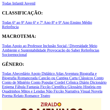
Todas
Infantil
Juvenil
CLASSIFICAÇÃO:
Todas
6º ao 9º Ano
6º e 7º Ano
8º e 9º Ano
Ensino Médio
Referência
MACROTEMA:
Todas
Apoio ao Professor
Inclusão Social / Diversidade
Meio
Ambiente e Sustentabilidade
Provocação do Saber
Referências
Socioemocional
GÊNERO:
Todas
Abecedário
Apoio Didático
Atlas
Aventura
Biografia e
Biografia Romanceada
Canção ou Cantiga
Carta
Clássicos
Conto
Conto de Mistério
Conto Popular
Cordel
Crônica
Diário
Dicionário
Enigma
Fábula
Fantasia
Ficção Científica
Glossário
História em
Quadrinhos
Mitos e Lendas
Não Ficção
Narrativa Visual
Novela
Poema
Relato
Romance
Teatro