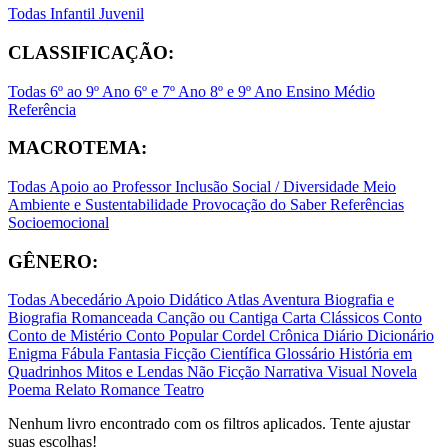
Todas
Infantil
Juvenil
CLASSIFICAÇÃO:
Todas
6º ao 9º Ano
6º e 7º Ano
8º e 9º Ano
Ensino Médio
Referência
MACROTEMA:
Todas
Apoio ao Professor
Inclusão Social / Diversidade
Meio
Ambiente e Sustentabilidade
Provocação do Saber
Referências
Socioemocional
GÊNERO:
Todas
Abecedário
Apoio Didático
Atlas
Aventura
Biografia e
Biografia Romanceada
Canção ou Cantiga
Carta
Clássicos
Conto
Conto de Mistério
Conto Popular
Cordel
Crônica
Diário
Dicionário
Enigma
Fábula
Fantasia
Ficção Científica
Glossário
História em
Quadrinhos
Mitos e Lendas
Não Ficção
Narrativa Visual
Novela
Poema
Relato
Romance
Teatro
Nenhum livro encontrado com os filtros aplicados. Tente ajustar
suas escolhas!