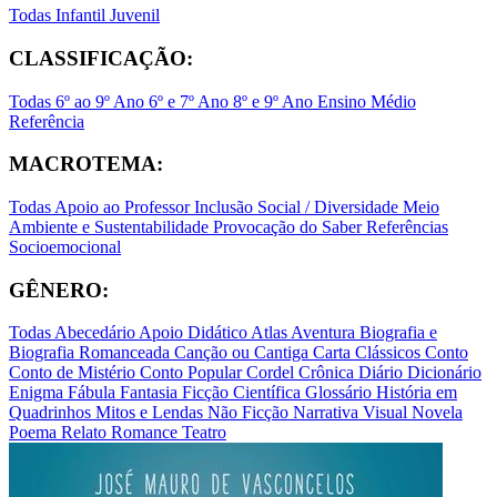
Todas
Infantil
Juvenil
CLASSIFICAÇÃO:
Todas
6º ao 9º Ano
6º e 7º Ano
8º e 9º Ano
Ensino Médio
Referência
MACROTEMA:
Todas
Apoio ao Professor
Inclusão Social / Diversidade
Meio
Ambiente e Sustentabilidade
Provocação do Saber
Referências
Socioemocional
GÊNERO:
Todas
Abecedário
Apoio Didático
Atlas
Aventura
Biografia e
Biografia Romanceada
Canção ou Cantiga
Carta
Clássicos
Conto
Conto de Mistério
Conto Popular
Cordel
Crônica
Diário
Dicionário
Enigma
Fábula
Fantasia
Ficção Científica
Glossário
História em
Quadrinhos
Mitos e Lendas
Não Ficção
Narrativa Visual
Novela
Poema
Relato
Romance
Teatro