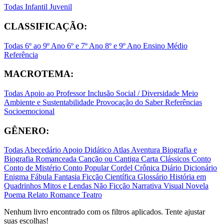
Todas
Infantil
Juvenil
CLASSIFICAÇÃO:
Todas
6º ao 9º Ano
6º e 7º Ano
8º e 9º Ano
Ensino Médio
Referência
MACROTEMA:
Todas
Apoio ao Professor
Inclusão Social / Diversidade
Meio
Ambiente e Sustentabilidade
Provocação do Saber
Referências
Socioemocional
GÊNERO:
Todas
Abecedário
Apoio Didático
Atlas
Aventura
Biografia e
Biografia Romanceada
Canção ou Cantiga
Carta
Clássicos
Conto
Conto de Mistério
Conto Popular
Cordel
Crônica
Diário
Dicionário
Enigma
Fábula
Fantasia
Ficção Científica
Glossário
História em
Quadrinhos
Mitos e Lendas
Não Ficção
Narrativa Visual
Novela
Poema
Relato
Romance
Teatro
Nenhum livro encontrado com os filtros aplicados. Tente ajustar
suas escolhas!