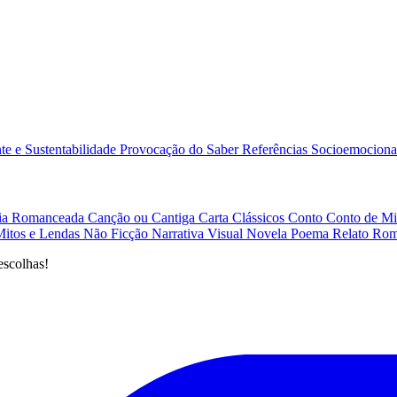
e e Sustentabilidade
Provocação do Saber
Referências
Socioemociona
afia Romanceada
Canção ou Cantiga
Carta
Clássicos
Conto
Conto de Mi
Mitos e Lendas
Não Ficção
Narrativa Visual
Novela
Poema
Relato
Rom
escolhas!