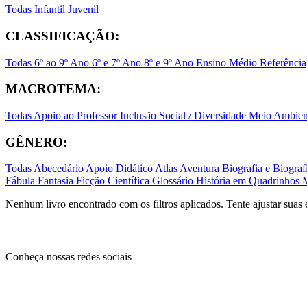
Todas
Infantil
Juvenil
CLASSIFICAÇÃO:
Todas
6º ao 9º Ano
6º e 7º Ano
8º e 9º Ano
Ensino Médio
Referência
MACROTEMA:
Todas
Apoio ao Professor
Inclusão Social / Diversidade
Meio Ambient
GÊNERO:
Todas
Abecedário
Apoio Didático
Atlas
Aventura
Biografia e Biogr
Fábula
Fantasia
Ficção Científica
Glossário
História em Quadrinhos
Nenhum livro encontrado com os filtros aplicados. Tente ajustar suas 
Conheça nossas redes sociais