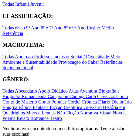
Todas
Infantil
Juvenil
CLASSIFICAÇÃO:
Todas
6º ao 9º Ano
6º e 7º Ano
8º e 9º Ano
Ensino Médio
Referência
MACROTEMA:
Todas
Apoio ao Professor
Inclusão Social / Diversidade
Meio
Ambiente e Sustentabilidade
Provocação do Saber
Referências
Socioemocional
GÊNERO:
Todas
Abecedário
Apoio Didático
Atlas
Aventura
Biografia e
Biografia Romanceada
Canção ou Cantiga
Carta
Clássicos
Conto
Conto de Mistério
Conto Popular
Cordel
Crônica
Diário
Dicionário
Enigma
Fábula
Fantasia
Ficção Científica
Glossário
História em
Quadrinhos
Mitos e Lendas
Não Ficção
Narrativa Visual
Novela
Poema
Relato
Romance
Teatro
Nenhum livro encontrado com os filtros aplicados. Tente ajustar
suas escolhas!