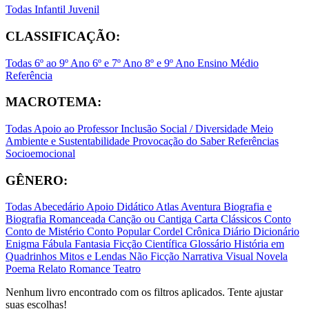
Todas
Infantil
Juvenil
CLASSIFICAÇÃO:
Todas
6º ao 9º Ano
6º e 7º Ano
8º e 9º Ano
Ensino Médio
Referência
MACROTEMA:
Todas
Apoio ao Professor
Inclusão Social / Diversidade
Meio
Ambiente e Sustentabilidade
Provocação do Saber
Referências
Socioemocional
GÊNERO:
Todas
Abecedário
Apoio Didático
Atlas
Aventura
Biografia e
Biografia Romanceada
Canção ou Cantiga
Carta
Clássicos
Conto
Conto de Mistério
Conto Popular
Cordel
Crônica
Diário
Dicionário
Enigma
Fábula
Fantasia
Ficção Científica
Glossário
História em
Quadrinhos
Mitos e Lendas
Não Ficção
Narrativa Visual
Novela
Poema
Relato
Romance
Teatro
Nenhum livro encontrado com os filtros aplicados. Tente ajustar
suas escolhas!