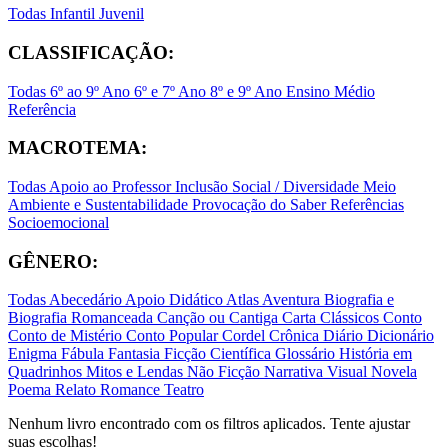
Todas
Infantil
Juvenil
CLASSIFICAÇÃO:
Todas
6º ao 9º Ano
6º e 7º Ano
8º e 9º Ano
Ensino Médio
Referência
MACROTEMA:
Todas
Apoio ao Professor
Inclusão Social / Diversidade
Meio
Ambiente e Sustentabilidade
Provocação do Saber
Referências
Socioemocional
GÊNERO:
Todas
Abecedário
Apoio Didático
Atlas
Aventura
Biografia e
Biografia Romanceada
Canção ou Cantiga
Carta
Clássicos
Conto
Conto de Mistério
Conto Popular
Cordel
Crônica
Diário
Dicionário
Enigma
Fábula
Fantasia
Ficção Científica
Glossário
História em
Quadrinhos
Mitos e Lendas
Não Ficção
Narrativa Visual
Novela
Poema
Relato
Romance
Teatro
Nenhum livro encontrado com os filtros aplicados. Tente ajustar
suas escolhas!