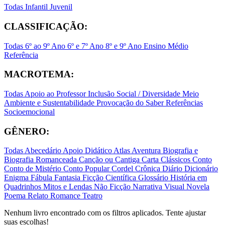
Todas
Infantil
Juvenil
CLASSIFICAÇÃO:
Todas
6º ao 9º Ano
6º e 7º Ano
8º e 9º Ano
Ensino Médio
Referência
MACROTEMA:
Todas
Apoio ao Professor
Inclusão Social / Diversidade
Meio
Ambiente e Sustentabilidade
Provocação do Saber
Referências
Socioemocional
GÊNERO:
Todas
Abecedário
Apoio Didático
Atlas
Aventura
Biografia e
Biografia Romanceada
Canção ou Cantiga
Carta
Clássicos
Conto
Conto de Mistério
Conto Popular
Cordel
Crônica
Diário
Dicionário
Enigma
Fábula
Fantasia
Ficção Científica
Glossário
História em
Quadrinhos
Mitos e Lendas
Não Ficção
Narrativa Visual
Novela
Poema
Relato
Romance
Teatro
Nenhum livro encontrado com os filtros aplicados. Tente ajustar
suas escolhas!