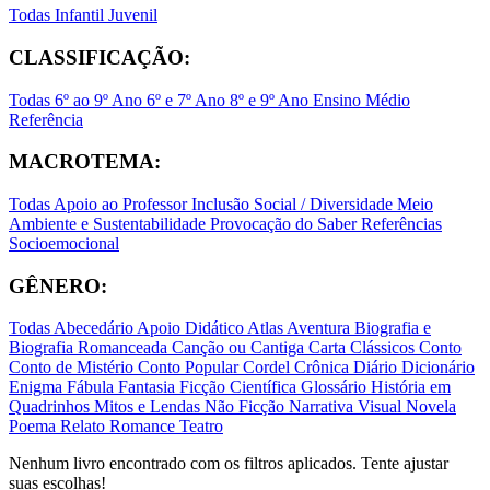
Todas
Infantil
Juvenil
CLASSIFICAÇÃO:
Todas
6º ao 9º Ano
6º e 7º Ano
8º e 9º Ano
Ensino Médio
Referência
MACROTEMA:
Todas
Apoio ao Professor
Inclusão Social / Diversidade
Meio
Ambiente e Sustentabilidade
Provocação do Saber
Referências
Socioemocional
GÊNERO:
Todas
Abecedário
Apoio Didático
Atlas
Aventura
Biografia e
Biografia Romanceada
Canção ou Cantiga
Carta
Clássicos
Conto
Conto de Mistério
Conto Popular
Cordel
Crônica
Diário
Dicionário
Enigma
Fábula
Fantasia
Ficção Científica
Glossário
História em
Quadrinhos
Mitos e Lendas
Não Ficção
Narrativa Visual
Novela
Poema
Relato
Romance
Teatro
Nenhum livro encontrado com os filtros aplicados. Tente ajustar
suas escolhas!